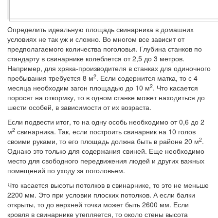
Определить идеальную площадь свинарника в домашних
условиях не так уж и сложно. Во многом все зависит от
предполагаемого количества поголовья. Глубина станков по
стандарту в свинарнике колеблется от 2,5 до 3 метров.
Например, для хряка-производителя в станках для одиночного
2
пребывания требуется 8 м
. Если содержится матка, то с 4
2
месяца необходим загон площадью до 10 м
. Что касается
поросят на откормку, то в одном станке может находиться до
шести особей, в зависимости от их возраста.
Если подвести итог, то на одну особь необходимо от 0,6 до 2
2
м
свинарника. Так, если построить свинарник на 10 голов
2
своими руками, то его площадь должна быть в районе 20 м
.
Однако это только для содержания свиней. Еще необходимо
место для свободного передвижения людей и других важных
помещений по уходу за поголовьем.
Что касается высоты потолков в свинарнике, то это не меньше
2200 мм. Это при условии плоских потолков. А если балки
открыты, то до верхней точки может быть 2600 мм. Если
кровля в свинарнике утепляется, то около стены высота