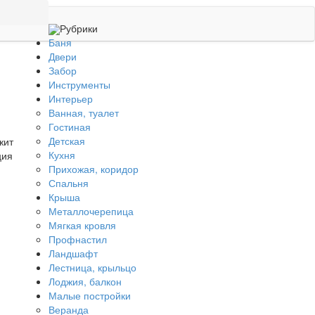
Рубрики
Баня
Двери
Забор
Инструменты
Интерьер
Ванная, туалет
Гостиная
Детская
жит
Кухня
ция
Прихожая, коридор
Спальня
Крыша
Металлочерепица
Мягкая кровля
Профнастил
Ландшафт
Лестница, крыльцо
Лоджия, балкон
Малые постройки
Веранда