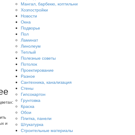
Мангал, барбекю, коптильни
Хозпостройки
Новости
Окна
Подворье
Пол
Ламинат
Линолеум
Теплый
Полезные советы
Потолок
Проектирование
Разное
Сантехника, канализация
ее
Стены
Гипсокартон
Грунтовка
цветах:
Краска
Обои
ить
Плитка, панели
ых и
Штукатурка
Строительные материалы