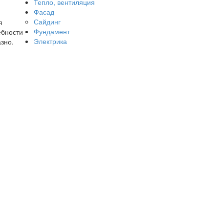
Тепло, вентиляция
Фасад
Сайдинг
я
Фундамент
ебности
Электрика
азно.