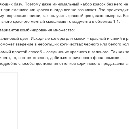
ляющих базу. Поэтому даже минимальный набор красок без него не
т при смешивании красок иногда все же возникает. Это происходит
му творческие поиски, как получить красный цвет, закономерны. Вс
льного красного желтый смешивают с маджента в объемах 1:1.
 вариантов комбинирования множество:
малиновый цвет. Исходные колеры для смеси – красный и синий в 
поможет введение в небольших количествах черного или белого кол
Самый простой способ – соединение красного и зеленого. Так как 
инего, то, соответственно, добиться коричневого фона поможет
подробно способы достижения оттенков коричневого представлены