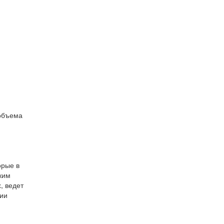
 объема
орые в
ким
, ведет
нии