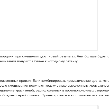
ропорциях, при смешении дают новый результат. Чем больше будет
мешивания получится ближе к исходному оттенку.
известных правил. Если комбинировать хроматические цвета, кот
, после смешивания получают краску с ярко выраженным хроматичес
единение красителей, расположенных в противоположных сторонах
реобладает серый оттенок. Ориентироваться в оптимальном сочета