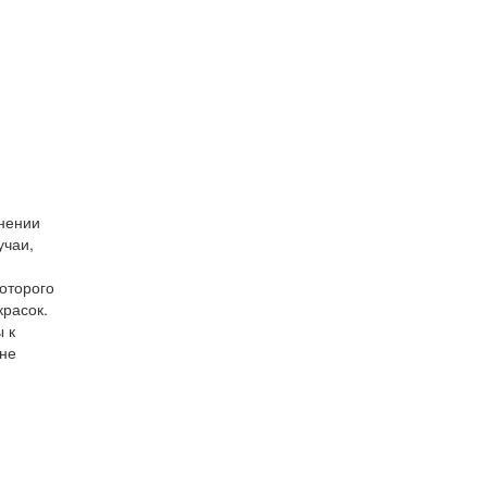
инении
учаи,
оторого
красок.
 к
 не