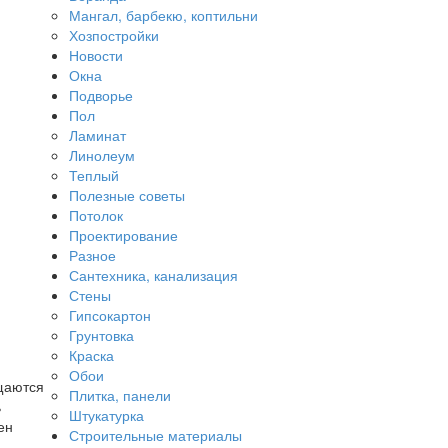
Мангал, барбекю, коптильни
Хозпостройки
Новости
Окна
Подворье
Пол
Ламинат
Линолеум
Теплый
Полезные советы
Потолок
Проектирование
Разное
Сантехника, канализация
Стены
Гипсокартон
Грунтовка
Краска
Обои
щаются
Плитка, панели
ь
Штукатурка
ен
Строительные материалы