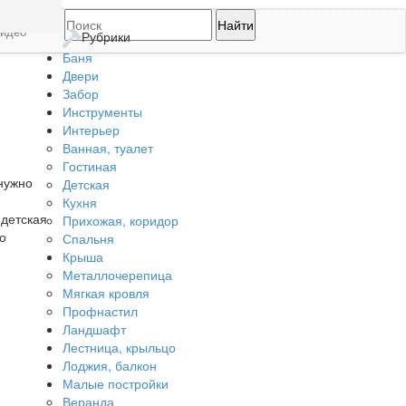
идео
Рубрики
Баня
Двери
Забор
Инструменты
Интерьер
Ванная, туалет
Гостиная
 нужно
Детская
Кухня
 детская
Прихожая, коридор
о
Спальня
Крыша
Металлочерепица
Мягкая кровля
Профнастил
Ландшафт
Лестница, крыльцо
Лоджия, балкон
Малые постройки
Веранда