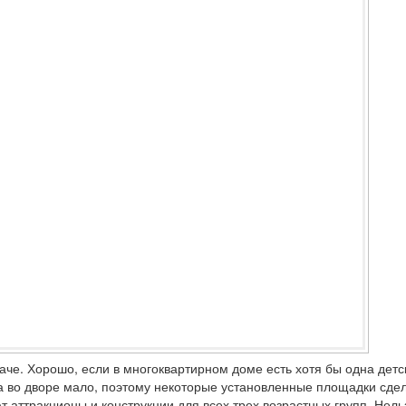
наче. Хорошо, если в многоквартирном доме есть хотя бы одна детс
 во дворе мало, поэтому некоторые установленные площадки сде
т аттракционы и конструкции для всех трех возрастных групп. Нель