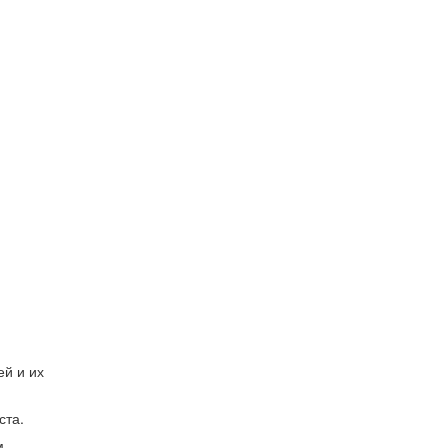
ей и их
ста.
м.