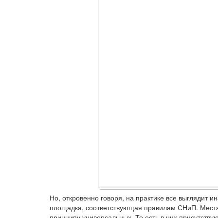
Но, откровенно говоря, на практике все выглядит и
площадка, соответствующая правилам СНиП. Места
принципу универсальных. То есть в них присутствую