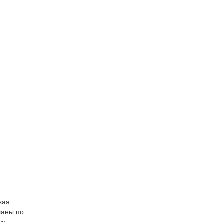
кая
ланы по
зя