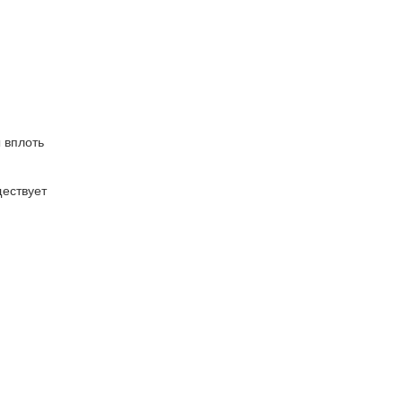
 вплоть
ществует