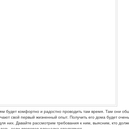
ям будет комфортно и радостно проводить там время. Там они об
лучают свой первый жизненный опыт. Получить его дома будет очен
для них. Давайте рассмотрим требования к ним, выясним, кто долж
лать, если дворовая площадка отсутствует.