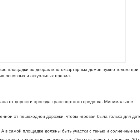
етские площадки во дворах многоквартирных домов нужно только при
я основных и актуальных правил:
ана от дороги и проезда транспортного средства. Минимальное
.
нной от пешеходной дорожки, чтобы игровая была только для дет
 А в самой площадке должны быть участки с тенью и солнечные ме
ов или от площадок для взрослых. Оно составляет не меньше 20 