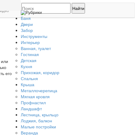
идео
Рубрики
Баня
Двери
Забор
Инструменты
Интерьер
Ванная, туалет
Гостиная
Детская
 или
Кухня
ько
Прихожая, коридор
ть его
Спальня
Крыша
Металлочерепица
Мягкая кровля
Профнастил
Ландшафт
Лестница, крыльцо
Лоджия, балкон
Малые постройки
Веранда