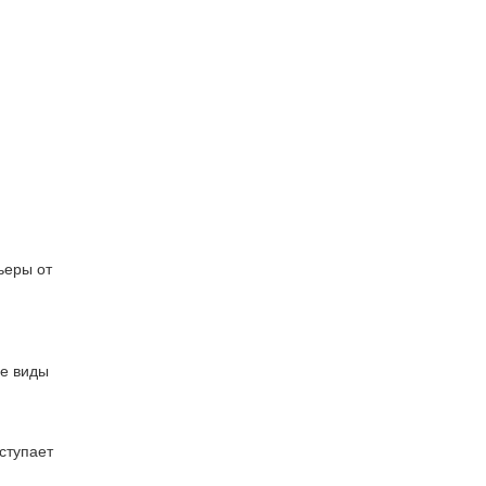
ьеры от
ие виды
ступает