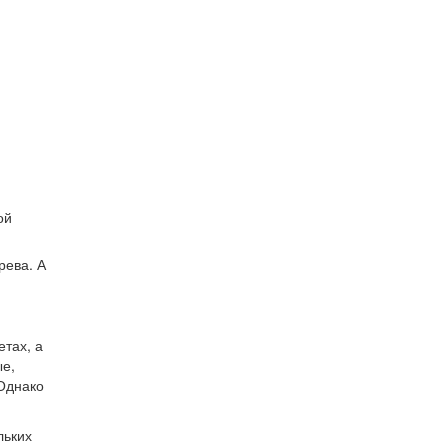
ой
рева. А
етах, а
ые,
 Однако
льких