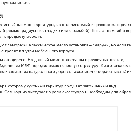
в нужном месте.
а
ативный элемент гарнитуры, изготавливаемый из разных материал
 (прямые, радиусные, гладкие или с резьбой). Бывает нижний и в
ия к предмету мебели.
ют саморезы. Классическое место установки – снаружи, но если г
ие крепят изнутри мебельного корпуса.
ьного дерева. На данный момент доступны в различных цветах,
зделия из МДФ нередко имеют слоеную структуру: 2 заготовки скл
авливаемые из натурального дерева, также можно обрабатывать: их
аря которому кухонный гарнитур получает законченный вид.
. Сам карниз выступает в роли аксессуара и необходим для обра