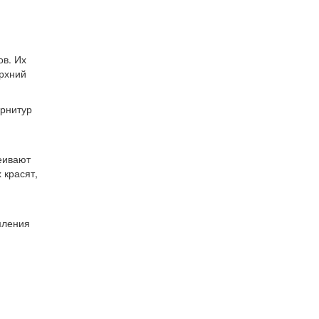
ов. Их
ерхний
арнитур
еивают
 красят,
мления