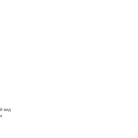
й вид
м