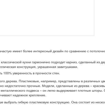
ачастую имеет более интересный дизайн по сравнению с потолочн
классической кухни гармонично подходит карниз, сделанный из де
ллическая конструкция, украшенная завитушками.
ть 100% уверенность в прочности стен.
ного дерева. Пластиковые, например, представлены в различных цв
 но недостаточно прочные. Модели, сделанные из дерева – красив
о металлического подвеса – он легко выдерживает плотные шторы.
печивают надежное крепление.
е выбрать гибкую пластиковую конструкцию. Она состоит из неско