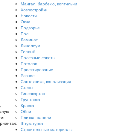
Мангал, барбекю, коптильни
Хозпостройки
Новости
Окна
Подворье
Пол
Ламинат
Линолеум
Теплый
Полезные советы
Потолок
Проектирование
Разное
Сантехника, канализация
Стены
Гипсокартон
Грунтовка
,
Краска
льную
Обои
еет
Плитка, панели
ариантах
Штукатурка
Строительные материалы