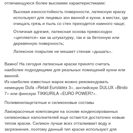
отличающуюся более высокими характеристиками:
Высокая износостойкость поверхности, латексную краску
используют для лицевых зон ванной и кухни, в местах, где
очищать грязь и пыль со стен приходится намного чаще;
Отличная адгезия, латексная основа превосходно
«цепляется» как за штукатурку, так и за бетонную или
деревянную поверхность;
Латексное покрытие не мешает стенам «дышать».
Важно!
На сегодня латексные краски принято считать
наиболее подходящими для реальных помещений кухни или
ванной.
Из наиболее известных марок можно рекомендовать
немецкую Dufa «Retail Eurolatex 3», английскую DULUX «Bindo
7» или финскую TIKKURILA «EURO POWER7».
Поливинилацетатные и силиконовые составы
Лакокрасочные композиции на основе конденсированных
силиконовых наполнителей еще остаются достаточно новым
типом краски. Силикон лучше всех отталкивает воду и
загрязнения, поэтому данный тип краски используют для