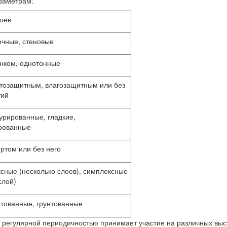
раметрам:
оев
очные, стеновые
нком, однотонные
тозащитным, влагозащитным или без
тий
урированные, гладкие,
рованные
ртом или без него
сные (несколько слоев), симплексные
слой)
тованные, грунтованные
 регулярной периодичностью принимает участие на различных выс