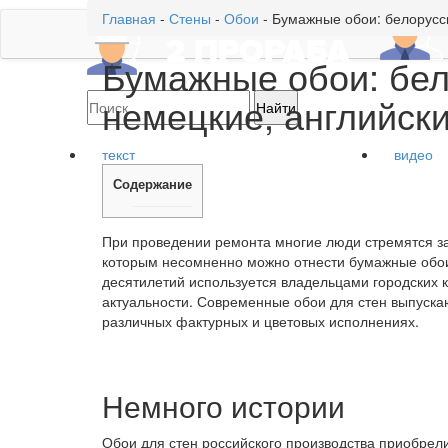
Главная
-
Стены
-
Обои
-
Бумажные обои: белорусск
Бумажные обои: бел
немецкие, английск
текст
видео
Содержание
При проведении ремонта многие люди стремятся за
которым несомненно можно отнести бумажные обои 
десятилетий используется владельцами городских кв
актуальности. Современные обои для стен выпуска
различных фактурных и цветовых исполнениях.
Немного истории
Обои для стен российского производства приобрел