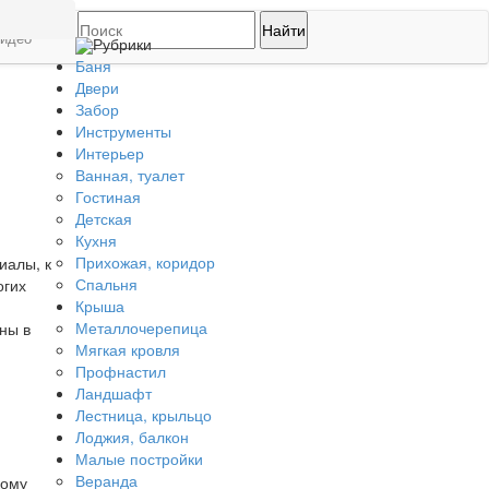
идео
Рубрики
Баня
Двери
Забор
Инструменты
Интерьер
Ванная, туалет
Гостиная
Детская
Кухня
Прихожая, коридор
иалы, к
Спальня
огих
Крыша
Металлочерепица
ны в
Мягкая кровля
Профнастил
Ландшафт
Лестница, крыльцо
Лоджия, балкон
Малые постройки
Веранда
кому