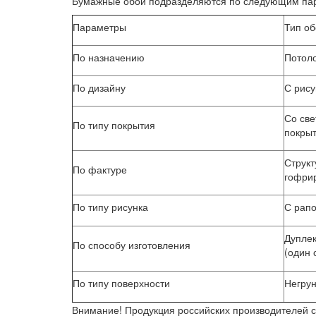
Бумажные обои подразделяются по следующим па
Параметры
Тип об
По назначению
Потол
По дизайну
С рису
Со све
По типу покрытия
покры
Структ
По фактуре
гофри
По типу рисунка
С рапо
Дуплек
По способу изготовления
(один 
По типу поверхности
Негрун
Внимание!
Продукция российских производителей с