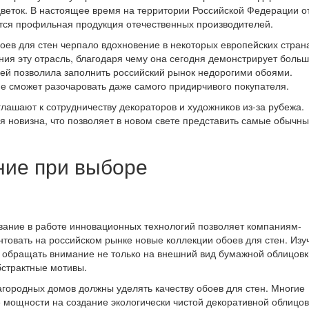
цветок. В настоящее время на территории Российской Федерации о
ется профильная продукция отечественных производителей.
оев для стен черпало вдохновение в некоторых европейских стран
ния эту отрасль, благодаря чему она сегодня демонстрирует боль
лей позволила заполнить российский рынок недорогими обоями.
 сможет разочаровать даже самого придирчивого покупателя.
ашают к сотрудничеству декораторов и художников из-за рубежа.
я новизна, что позволяет в новом свете представить самые обычн
ние при выборе
вание в работе инновационных технологий позволяет компаниям-
товать на российском рынке новые коллекции обоев для стен. Изу
 обращать внимание не только на внешний вид бумажной облицовк
бстрактные мотивы.
агородных домов должны уделять качеству обоев для стен. Многие
мощности на создание экологически чистой декоративной облицов