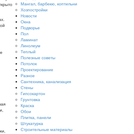
Мангал, барбекю, коптильни
ткрыто
Хозпостройки
Новости
ах.
Окна
шой
Подворье
Пол
Ламинат
Линолеум
Теплый
ые
Полезные советы
Потолок
Проектирование
Разное
Сантехника, канализация
Стены
Гипсокартон
Грунтовка
чая
Краска
и,
Обои
Плитка, панели
Штукатурка
Строительные материалы
ки,