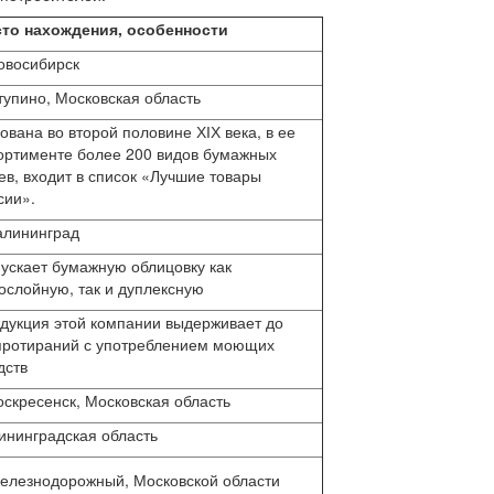
то нахождения, особенности
Новосибирск
Ступино, Московская область
ована во второй половине ХІХ века, в ее
ортименте более 200 видов бумажных
ев, входит в список «Лучшие товары
сии».
Калининград
ускает бумажную облицовку как
ослойную, так и дуплексную
дукция этой компании выдерживает до
протираний с употреблением моющих
дств
Воскресенск, Московская область
ининградская область
Железнодорожный, Московской области