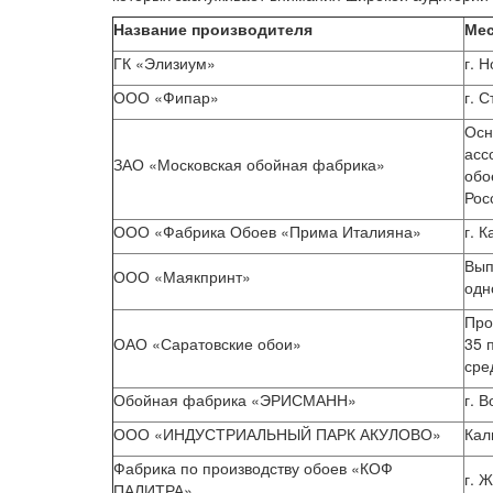
Название производителя
Мес
ГК «Элизиум»
г. 
ООО «Фипар»
г. 
Осн
асс
ЗАО «Московская обойная фабрика»
обо
Рос
ООО «Фабрика Обоев «Прима Италияна»
г. 
Вып
ООО «Маякпринт»
одн
Про
ОАО «Саратовские обои»
35 
сре
Обойная фабрика «ЭРИСМАНН»
г. 
ООО «ИНДУСТРИАЛЬНЫЙ ПАРК АКУЛОВО»
Кал
Фабрика по производству обоев «КОФ
г. 
ПАЛИТРА»