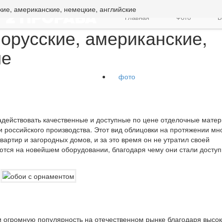
ие, американские, немецкие, английские
Главная
Фото
В
орусские, американские,
ие
фото
действовать качественные и доступные по цене отделочные матер
российского производства. Этот вид облицовки на протяжении мн
артир и загородных домов, и за это время он не утратил своей
ются на новейшем оборудовании, благодаря чему они стали доступ
и огромную популярность на отечественном рынке благодаря высо