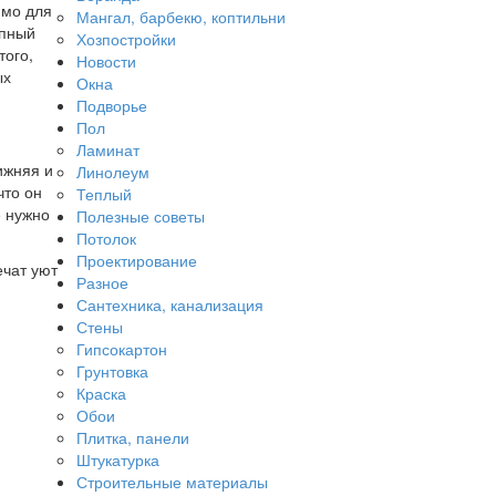
имо для
Мангал, барбекю, коптильни
упный
Хозпостройки
того,
Новости
ых
Окна
Подворье
Пол
Ламинат
ижняя и
Линолеум
что он
Теплый
е нужно
Полезные советы
Потолок
Проектирование
ечат уют
Разное
Сантехника, канализация
Стены
Гипсокартон
Грунтовка
Краска
Обои
Плитка, панели
Штукатурка
Строительные материалы