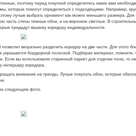
отонные, поэтому перед покупкой определитесь какие вам необход
емы, которые помогут определиться с подходящими. Например, кр
этому лучше выбрать орнамент как можно меньшего размера. Для 
юю часть стены темные обои, а на верхнюю светлые. В строительн
торые придадут вашему коридору индивидуальности.
позволит визуально разделить коридор на две части. Для этого бл
к украшается бордюрной полоской. Подбирая материал, помните, 
. Если вы использовали старинный паркет для отделки пола, то н
му интерьеру коридора.
обращать внимание на тренды. Лучше покупать обои, которые обесп
ни.
 на следующем фото.