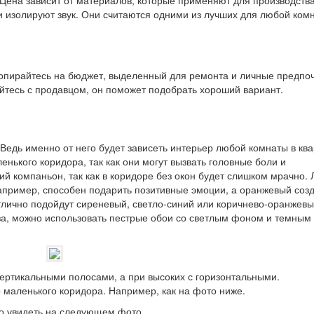
 Цена зависит от материалов, которые применяют для производства
 изолируют звук. Они считаются одними из лучших для любой ком
опирайтесь на бюджет, выделенный для ремонта и личные предпоч
уйтесь с продавцом, он поможет подобрать хороший вариант.
 Ведь именно от него будет зависеть интерьер любой комнаты в ква
нького коридора, так как они могут вызвать головные боли и
й компаньон, так как в коридоре без окон будет слишком мрачно.
апример, способен подарить позитивные эмоции, а оранжевый соз
тлично подойдут сиреневый, светло-синий или коричнево-оранжевы
лаза, можно использовать пестрые обои со светлым фоном и темным
вертикальными полосами, а при высоких с горизонтальными.
 маленького коридора. Например, как на фото ниже.
о увидеть на следующем фото.