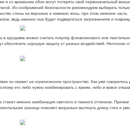
вке и со временем обои могут потерять свой первоначальный внешн
 влагой. Из соображений безопасности рекомендуем выбирать тольк
анство стены на верхнюю и нижнюю зоны, при этом нижнюю часть
лом, ведь именно она будет подвергаться загрязнениям и повреж
 в хрущевке можно считать покупку флизелинового или текстильн
гут обеспечить хорошую защиту от разных воздействий. Неплохие 
ствие он окажет на ограниченное пространство. Как уже говорилось 
этому его либо нужно комбинировать с ярким, либо и вовсе отказа
 станет именно комбинация светлого и темного оттенком. Причем
зонтальная граница поможет визуально вытянуть длину стен и уве