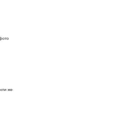
 фото
или же