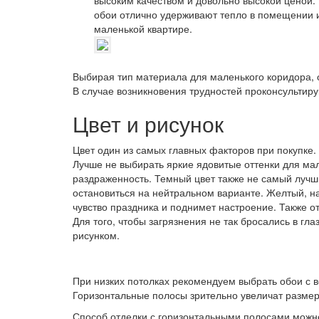
высоким качеством и довольно высокой ценой.
обои отлично удерживают тепло в помещении и
маленькой квартире.
Выбирая тип материала для маленького коридора, 
В случае возникновения трудностей проконсультир
Цвет и рисунок
Цвет один из самых главных факторов при покупке.
Лучше не выбирать яркие ядовитые оттенки для мале
раздраженность. Темный цвет также не самый лучши
остановиться на нейтральном варианте. Желтый, н
чувство праздника и поднимет настроение. Также о
Для того, чтобы загрязнения не так бросались в г
рисунком.
При низких потолках рекомендуем выбрать обои с 
Горизонтальные полосы зрительно увеличат размер
Способ отделки с горизонтальными полосами можн