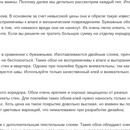
нь важны. Поэтому далее мы детально рассмотрим каждый тип. Ита
ев. В основном за счет невысокой цены они и обрели такую извес
восприимчивы к влаге и механическим повреждениям. Бумажные об
 том, что никакого вреда они не нанесут. Их очень легко клеить, ч
нте. Если вы решили не тратить большую сумму на отделку коридор
в сравнении с бумажными. Изготавливаются двойным слоем, при
о не беспокоиться. Такие обои не восприимчивы к влаге и выгорани
стен в квартире. Однако при поклейке будьте внимательны, так как
азуются швы. Используйте только качественный клей и внимательно
ого коридора. Обои очень крепкие и хорошо защищены от разных
екты стен. Для поклейки таких обоев клей нужно наносить только н
х. Хоть цена на такое покрытие довольно высокая, но взамен вы п
т цветовых вариаций, что немаловажно при разработке дизайна;
ги с дополнительным текстильным слоем. Такие обои обладают оче