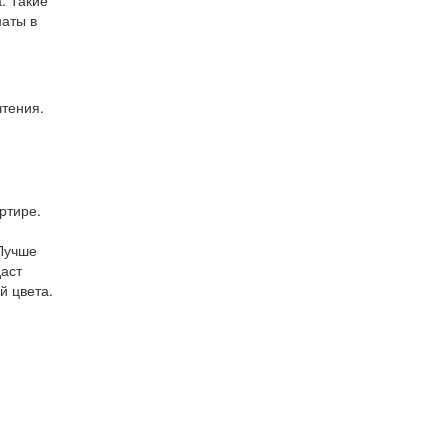
. Такие
наты в
тения.
ртире.
 Лучше
даст
й цвета.