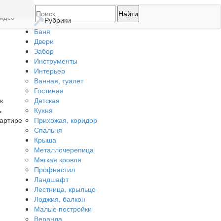
идео
Рубрики
Баня
Двери
Забор
Инструменты
Интерьер
Ванная, туалет
Гостиная
Детская
к
Кухня
ь
Прихожая, коридор
вартире
Спальня
Крыша
Металлочерепица
Мягкая кровля
Профнастил
Ландшафт
Лестница, крыльцо
Лоджия, балкон
Малые постройки
Веранда