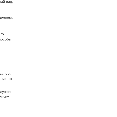
ий вид,
о
дениям.
ого
способы
ранее,
ться от
 лучше
личит