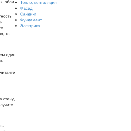
к, обои
Тепло, вентиляция
Фасад
Сайдинг
тность.
Фундамент
ои
Электрика
то
а, то
чем один
ю.
 читайте
а стену,
олучите
нь