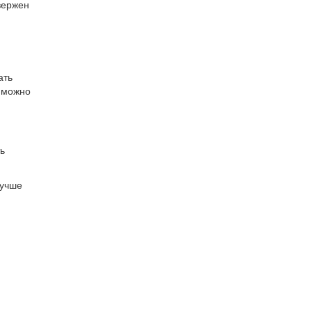
вержен
ать
 можно
ь
лучше