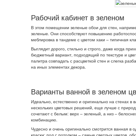
Рабочий кабинет в зеленом
В этом помещении зеленые обои для стен, наприме
зеленые. Они способствуют повышению работоспос
меблировка в тандеме с цветом хаки – типичная кл
Выглядит дорого, стильно и строго, даже когда при
бюджетный вариант, подходящий по текстуре и цве
палитра совпадать с расцветкой стен и слегка разб
на иных элементах декора.
Варианты ванной в зеленом ц
Идеально, естественно и оригинально на стенах в 
нескольких цветовых решений, еще лучше с природн
сочетают с белым: верх – зеленый, а низ – белосн
комбинацию.
Чудесно и очень оригинально смотрится ванная в 
краски: пол с потолком – самые светлых цветов, о