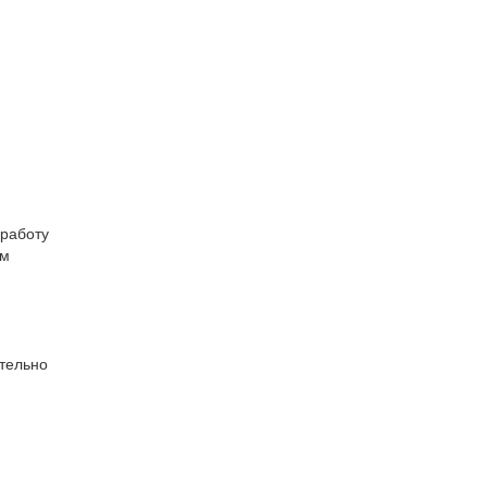
 работу
ым
ительно