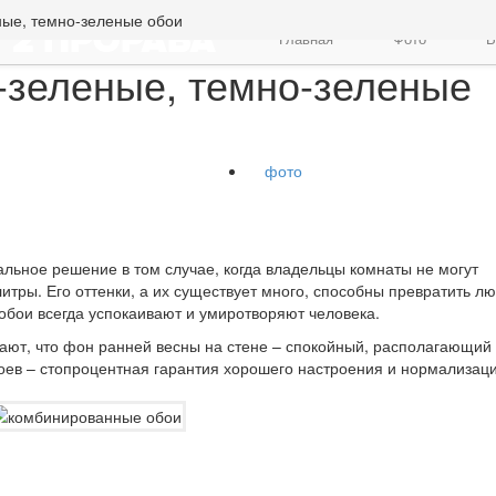
ные, темно-зеленые обои
Главная
Фото
В
-зеленые, темно-зеленые
фото
альное решение в том случае, когда владельцы комнаты не могут
литры. Его оттенки, а их существует много, способны превратить л
обои всегда успокаивают и умиротворяют человека.
ают, что фон ранней весны на стене – спокойный, располагающий 
оев – стопроцентная гарантия хорошего настроения и нормализац