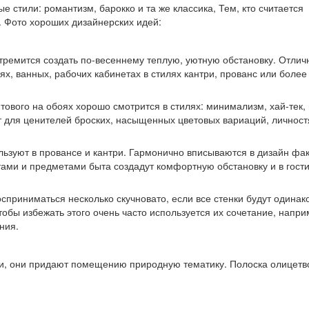
 стили: романтизм, барокко и та же классика, Тем, кто считается
. Фото хороших дизайнерских идей:
стремится создать по-весеннему теплую, уютную обстановку. Отлич
ях, ванных, рабочих кабинетах в стилях кантри, прованс или более
тового на обоях хорошо смотрится в стилях: минимализм, хай-тек,
т для ценителей броских, насыщенных цветовых вариаций, личност
льзуют в провансе и кантри. Гармонично вписываются в дизайн фа
ами и предметами быта создадут комфортную обстановку и в гости
осприниматься несколько скучновато, если все стенки будут одина
тобы избежать этого очень часто используется их сочетание, напри
ния.
ми, они придают помещению природную тематику. Полоска олицетв