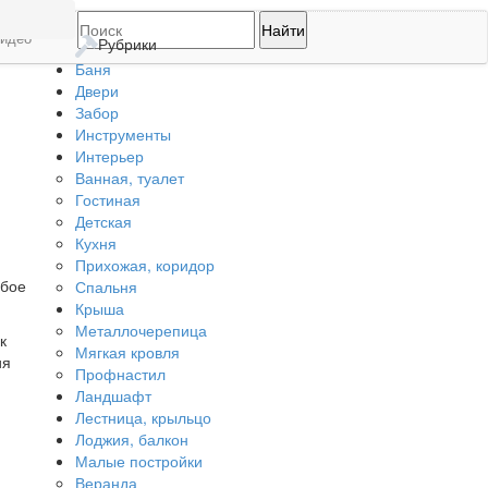
идео
Рубрики
Баня
Двери
Забор
Инструменты
Интерьер
Ванная, туалет
Гостиная
Детская
Кухня
Прихожая, коридор
юбое
Спальня
Крыша
Металлочерепица
к
Мягкая кровля
ия
Профнастил
Ландшафт
Лестница, крыльцо
Лоджия, балкон
Малые постройки
Веранда