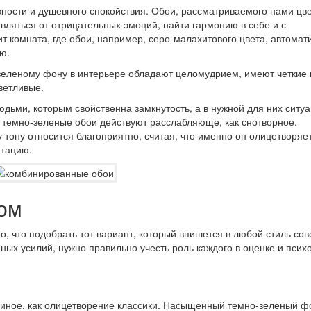
ежности и душевного спокойствия. Обои, рассматриваемого нами цве
вляться от отрицательных эмоций, найти гармонию в себе и с
т комната, где обои, например, серо-малахитового цвета, автомат
ю.
зеленому фону в интерьере обладают целомудрием, имеют четкие 
ветливые.
ьми, которым свойственна замкнутость, а в нужной для них ситу
 темно-зеленые обои действуют расслабляюще, как снотворное.
тону относится благоприятно, считая, что именно он олицетворяе
итацию.
ом
о, что подобрать тот вариант, который впишется в любой стиль со
ных усилий, нужно правильно учесть роль каждого в оценке и псих
 иное, как олицетворение классики. Насыщенный темно-зеленый ф