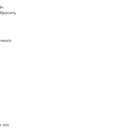
ь,
сбросить
очного
я
.
к это