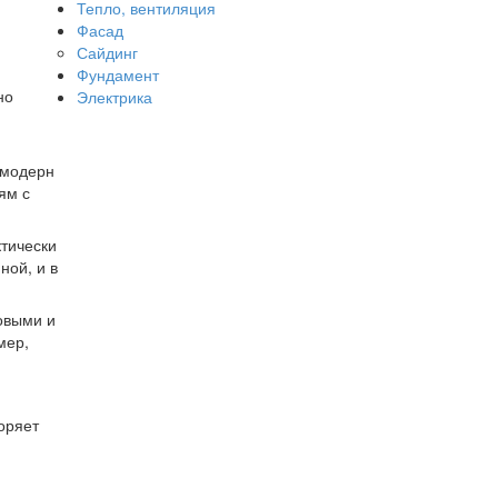
Тепло, вентиляция
Фасад
Сайдинг
Фундамент
но
Электрика
 модерн
ям с
ктически
ной, и в
ковыми и
мер,
оряет