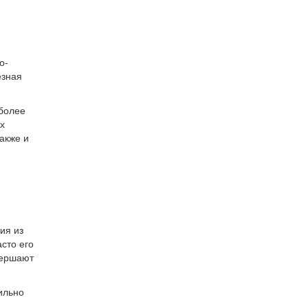
о-
езная
 более
х
акже и
ия из
сто его
вершают
ильно