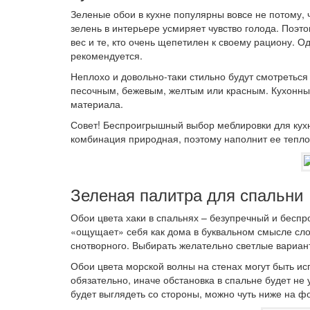
Зеленые обои в кухне популярны вовсе не потому, 
зелень в интерьере усмиряет чувство голода. Поэт
вес и те, кто очень щепетилен к своему рациону. 
рекомендуется.
Неплохо и довольно-таки стильно будут смотреться
песочным, бежевым, желтым или красным. Кухонный 
материала.
Совет! Беспроигрышный выбор меблировки для кухн
комбинация природная, поэтому наполнит ее тепло
Зеленая палитра для спальни
Обои цвета хаки в спальнях – безупречный и бесп
«ощущает» себя как дома в буквальном смысле сло
снотворного. Выбирать желательно светлые вариан
Обои цвета морской волны на стенах могут быть ис
обязательно, иначе обстановка в спальне будет не
будет выглядеть со стороны, можно чуть ниже на фо