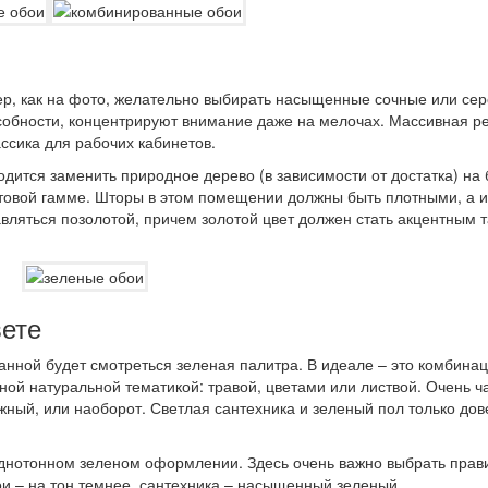
р, как на фото, желательно выбирать насыщенные сочные или сер
обности, концентрируют внимание даже на мелочах. Массивная р
ассика для рабочих кабинетов.
ходится заменить природное дерево (в зависимости от достатка) на
товой гамме. Шторы в этом помещении должны быть плотными, а и
авляться позолотой, причем золотой цвет должен стать акцентным т
вете
ванной будет смотреться зеленая палитра. В идеале – это комбинац
ой натуральной тематикой: травой, цветами или листвой. Очень ча
ежный, или наоборот. Светлая сантехника и зеленый пол только до
однотонном зеленом оформлении. Здесь очень важно выбрать прав
бои – на тон темнее, сантехника – насыщенный зеленый.