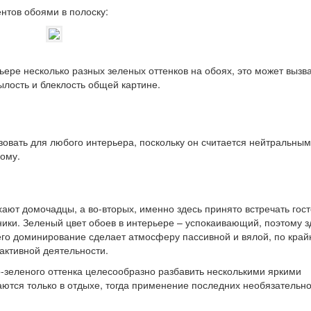
нтов обоями в полоску:
ере несколько разных зеленых оттенков на обоях, это может вызв
ылость и блеклость общей картине.
овать для любого интерьера, поскольку он считается нейтральным
ному.
ют домочадцы, а во-вторых, именно здесь принято встречать гост
ики. Зеленый цвет обоев в интерьере – успокаивающий, поэтому з
 его доминирование сделает атмосферу пассивной и вялой, по край
активной деятельности.
о-зеленого оттенка целесообразно разбавить несколькими яркими
ются только в отдыхе, тогда применение последних необязательно