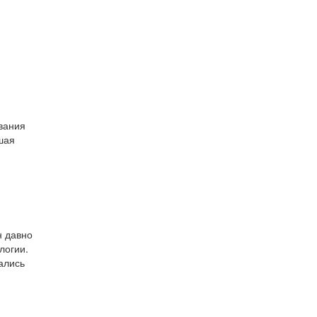
ования
шая
н давно
логии.
ались