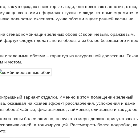
что, как утверждают некоторые люди, они повышают аппетит, отнюд
ому чаще всего ими оформляют кухни те люди, которые стремятся 
Однако полностью оклеивать кухню обоями в цвет ранней весны не
 на стенах комбинации зеленых обоев с: коричневым, оранжевым,
фартук следует делать не из обоев, а из более безопасного и пр
и с зелеными обоями – гарнитур из натуральной древесины. Така
м и уютом.
роигрышный вариант отделки. Именно в этом помещении зеленый
ва, оказывая на хозяев эффект расслабления, успокоения и даже
ты обоев: чайные, фисташковые, лаймовые, оливковые и так далее
пользованы более активно, но чувство меры должно присутствовать
 успокаивающей, а тонизирующей. Рассмотреть более подробно, ка
то: