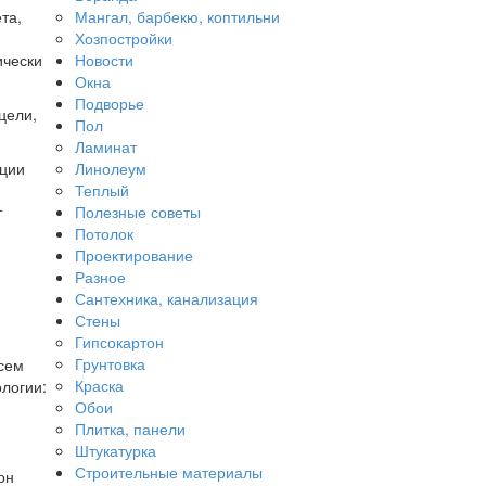
Мангал, барбекю, коптильни
та,
Хозпостройки
Новости
ически
Окна
Подворье
цели,
Пол
Ламинат
Линолеум
ации
Теплый
Полезные советы
т
Потолок
Проектирование
Разное
Сантехника, канализация
Стены
Гипсокартон
Грунтовка
всем
Краска
ологии:
Обои
Плитка, панели
Штукатурка
Строительные материалы
он