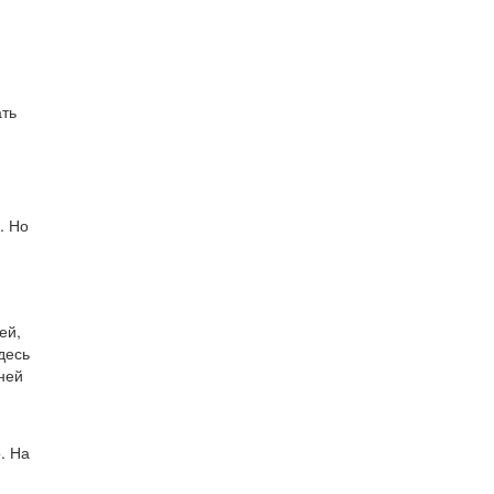
ать
. Но
ей,
десь
ней
. На