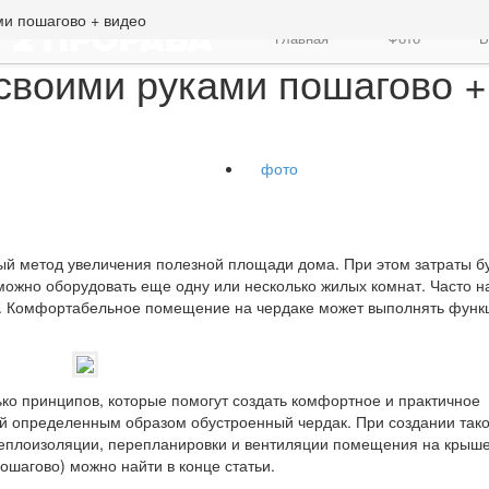
и пошагово + видео
Главная
Фото
В
своими руками пошагово +
фото
й метод увеличения полезной площади дома. При этом затраты б
можно оборудовать еще одну или несколько жилых комнат. Часто н
т. Комфортабельное помещение на чердаке может выполнять фун
ко принципов, которые помогут создать комфортное и практичное
 определенным образом обустроенный чердак. При создании так
теплоизоляции, перепланировки и вентиляции помещения на крыше
шагово) можно найти в конце статьи.