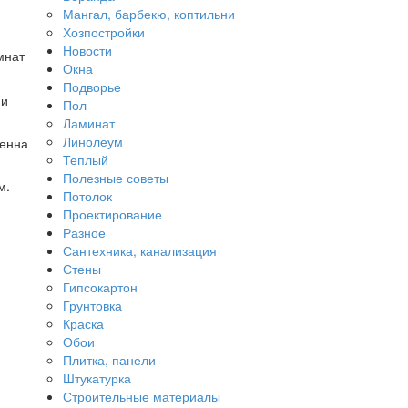
Мангал, барбекю, коптильни
Хозпостройки
Новости
мнат
Окна
Подворье
 и
Пол
Ламинат
Линолеум
ценна
Теплый
Полезные советы
м.
Потолок
Проектирование
Разное
Сантехника, канализация
Стены
Гипсокартон
Грунтовка
Краска
Обои
Плитка, панели
Штукатурка
Строительные материалы