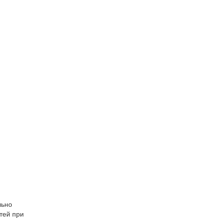
льно
тей при