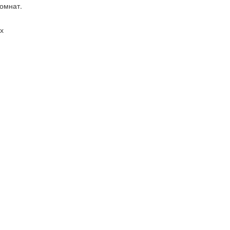
омнат.
х