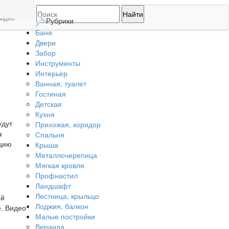
идео
Рубрики
Баня
Двери
Забор
Инструменты
Интерьер
Ванная, туалет
Гостиная
Детская
Кухня
удут
Прихожая, коридор
а
Спальня
кцию
Крыша
Металлочерепица
Мягкая кровля
Профнастил
Ландшафт
Лестница, крыльцо
ой
Лоджия, балкон
. Видео
Малые постройки
Веранда