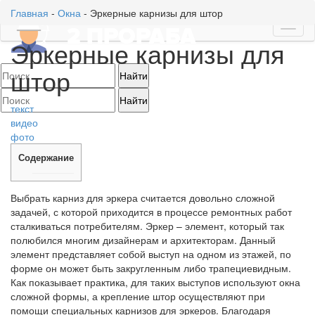
Главная
-
Окна
-
Эркерные карнизы для штор
Toggl
Эркерные карнизы для
naviga
штор
текст
видео
фото
Содержание
Выбрать карниз для эркера считается довольно сложной
задачей, с которой приходится в процессе ремонтных работ
сталкиваться потребителям. Эркер – элемент, который так
полюбился многим дизайнерам и архитекторам. Данный
элемент представляет собой выступ на одном из этажей, по
форме он может быть закругленным либо трапециевидным.
Как показывает практика, для таких выступов используют окна
сложной формы, а крепление штор осуществляют при
помощи специальных карнизов для эркеров. Благодаря